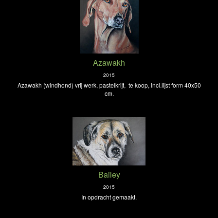
Azawakh
2015
Azawakh (windhond) vrij werk, pastelkrijt, te koop, incl.lijst form 40x50
cm.
Bailey
2015
In opdracht gemaakt.