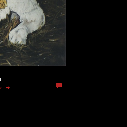
l
to
.