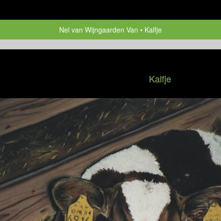
Nel van Wijngaarden Van
Kalfje
Kalfje