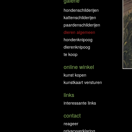
galerie
hondenschilderijen
kattenschilderijen
paardenschilderijen
dieren algemeen
hondenknipoog
dierenknipoog
te koop
online winkel
kunst kopen
kunstkaart versturen
links
interessante links
contact
reageer
privacyverklaring